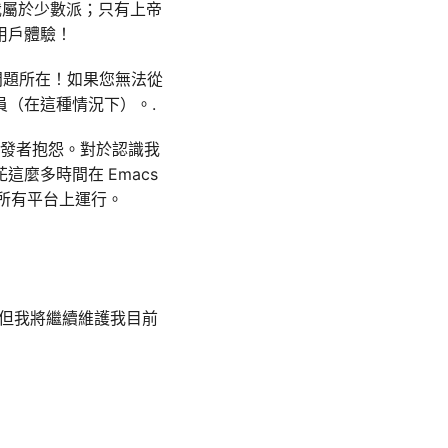
先，我屬於少數派；只有上帝
用戶體驗！
是問題所在！如果您無法從
員（在這種情況下）。.
開發者抱怨。對於認識我
麼多時間在 Emacs
在所有平台上運行。
。但我將繼續維護我目前