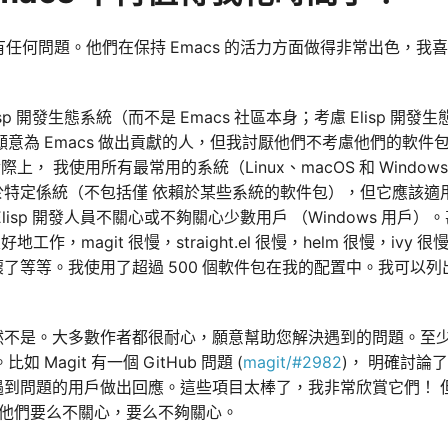
沒有任何問題。他們在保持 Emacs 的活力方面做得非常出色，
p 開發生態系統（而不是 Emacs 社區本身；考慮 Elisp 開發生
願意為 Emacs 做出貢獻的人，但我討厭他們不考慮他們的軟件
；實際上， 我使用所有最常用的系統（Linux、macOS 和 Wind
於特定係統（不包括僅 依賴於某些系統的軟件包），但它應該適
lisp 開發人員不關心或不夠關心少數用戶 （Windows 用戶
地工作，magit 很慢，straight.el 很慢，helm 很慢，ivy 很慢， 
 經常壞了等等。我使用了超過 500 個軟件包在我的配置中。我可
然不是。大多數作者都很耐心，願意幫助您解決遇到的問題。至
 Magit 有一個 GitHub 問題 (
magit/#2982
)， 明確討論了 
遇到問題的用戶做出回應。這些項目太棒了，我非常欣賞它們！ 
，他們要么不關心，要么不夠關心。