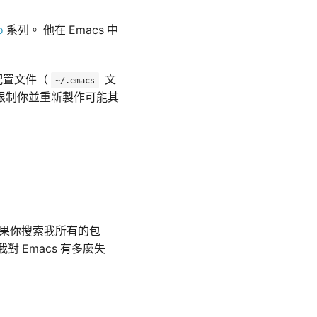
o
系列。 他在 Emacs 中
配置文件（
文
~/.emacs
限制你並重新製作可能其
如果你搜索我所有的包
 Emacs 有多麼失