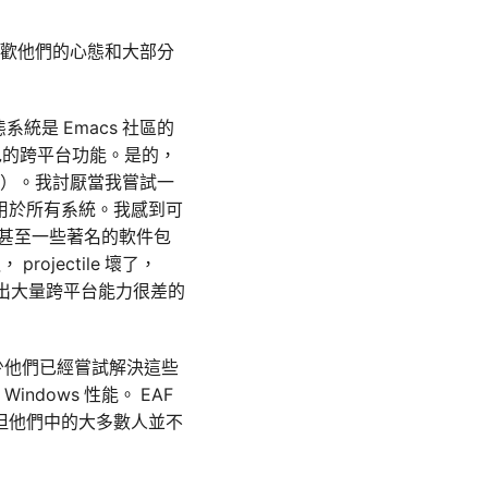
我喜歡他們的心態和大部分
態系統是 Emacs 社區的
包的跨平台功能。是的，
ows）。我討厭當我嘗試一
用於所有系統。我感到可
）。甚至一些著名的軟件包
projectile 壞了，
以列出大量跨平台能力很差的
少他們已經嘗試解決這些
Windows 性能。 EAF
但他們中的大多數人並不