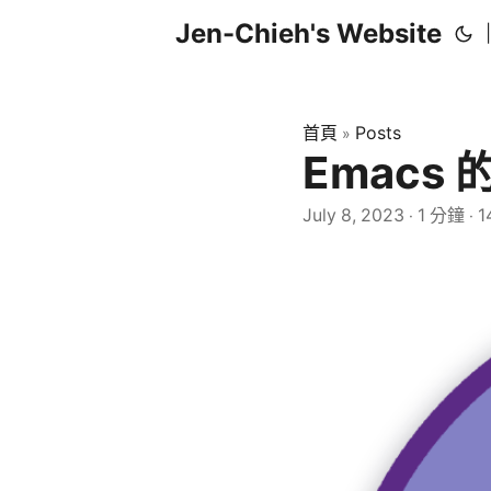
Jen-Chieh's Website
|
首頁
Posts
»
Emacs
July 8, 2023
1 分鐘
1
·
·