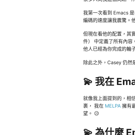
我第一次看到 Emacs 是在
編碼的速度讓我震驚。
但現在看他的配置，其
件） 中定義了所有內
他人已經為你完成的輪
除此之外，Casey 仍
💫 我在 E
就像我上面提到的，相信
裹， 我在
MELPA
擁有最
望。 😥
💫 為什麼