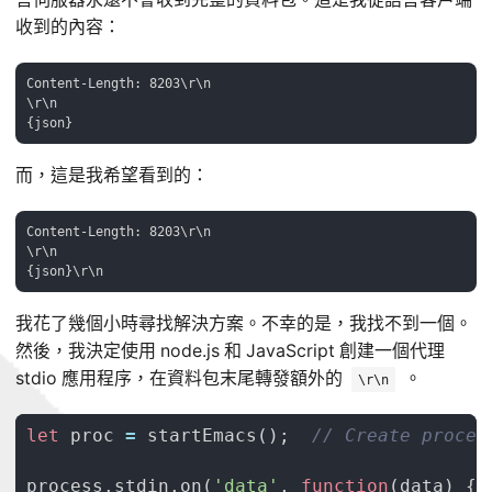
收到的內容：
Content-Length: 8203\r\n

\r\n

而，這是我希望看到的：
Content-Length: 8203\r\n

\r\n

我花了幾個小時尋找解決方案。不幸的是，我找不到一個。
然後，我決定使用 node.js 和 JavaScript 創建一個代理
stdio 應用程序，在資料包末尾轉發額外的
。
\r\n
let
proc
=
startEmacs
();
process
.
stdin
.
on
(
'data'
,
function
(
data
)
{