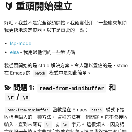
🔰 重頭開始建立
好吧，我並不是完全從頭開始。我確實使用了一些庫來幫助
我更快地設定東西。以下是重要的一點：
lsp-mode
elsa
- 我用過他們的一些程式碼
我從頭開始的是 stdio 解決方案。令人難以置信的是，stdio
在 Emacs 的
模式中是如此簡單。
batch
💫 問題 1:
和
read-from-minibuffer
/
\r
\n
函數是在 Emacs
模式下接
read-from-minibuffer
batch
收標準輸入的一種方法。 這種方法有一個問題。它不會接收
輸入，直到末尾有
或
字元。 這很煩人，因為語
\r
\n
言伺服器永遠不會收到完整的資料包。這是我從語言客戶端