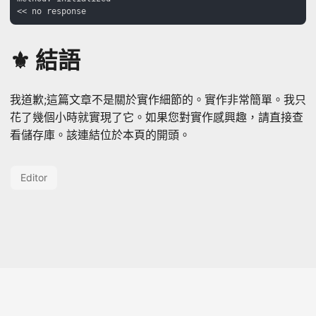
⚜️ 結語
我道歉;這篇文章不是關於實作細節的。實作非常簡單。我只
花了幾個小時就實現了它。如果您對實作感興趣，請直接查
看儲存庫。該連結位於本頁的開頭。
Editor
© 2026
Jen-Chieh's Website
·
Powered by
Hugo
&
PaperMod