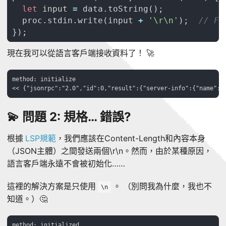
let
input
=
data
.
toString
();
proc
.
stdin
.
write
(
input
+
'\r\n'
);
});
現在我可以從語言客戶端接收資料了！ 🚀
method: initialize

💫 問題 2: 規格… 錯誤?
根據
LSP規範
，我們應該在Content-Length和內容本身
（JSON主體）之間發送兩個\r\n。然而，由於某種原因，
語言客戶端永遠不會被初始化……
這裡的解決方案是只使用
。 （別問我為什麼，我也不
\n
知道。）🤔
method: initialized
